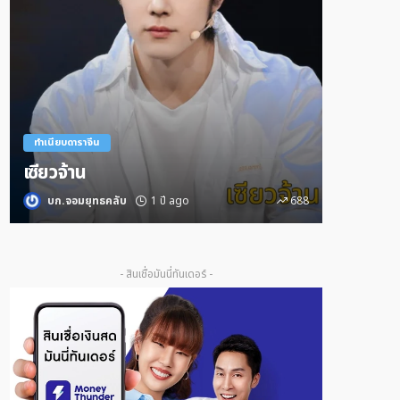
ทำเนียบดาราจีน
ทำเนียบดารา
เซียวจ้าน
หวังอี้ป๋อ
บก.จอมยุทธคลับ
1 ปี ago
688
บก.จอมย
- สินเชื่อมันนี่ทันเดอร์ -