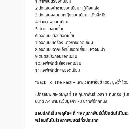
1.ภาพยนตร์ยอดเยี่ยม
2.นักแสดงนำชายยอดเยี่ยม : กู่เทียนเล่อ
3.นักแสดงสมทบหญิงยอดเยี่ยม : เถิงลี่หมิง
4.ถ่ายภาพยอดเยี่ยม
5.ตัดต่อยอดเยี่ยม
6.ออกแบบศิลป์ยอดเยี่ยม
7.ออกแบบเครื่องแต่งกายยอดเยี่ยม
8.ออกแบบฉากแอ็คชั่นยอดเยี่ยม : หงจินเป่า
9.ดนตรีประกอบยอดเยี่ยม
10.เอฟเฟกต์เสียงยอดเยี่ยม
11.เอฟเฟกต์ภาพยอดเยี่ยม
“Back To The Past – เจาะเวลาหาจิ๋นซี เดอะ มูฟวี่”
เปิดรอบพิเศษ วันพุธที่ 18 กุมภาพันธ์ เวลา 1 ทุ่มตรง (
ขนาด A4 งามระยับมูลค่า 70 บาทฟรีทุกที่นั่ง
รอบปกติเริ่ม พฤหัสฯ ที่ 19 กุมภาพันธ์นี้เป็นต้นไ
พร้อมกันในโรงภาพยนตร์ทั่วประเทศ