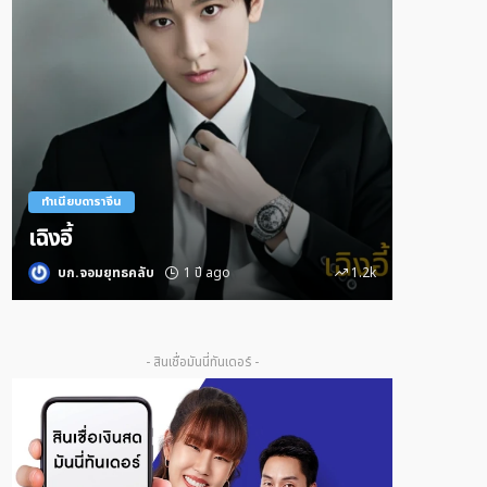
ทำเนียบดาราจีน
ทำเนียบดารา
เซียวจ้าน
หวังอี้ป๋อ
บก.จอมยุทธคลับ
1 ปี ago
684
บก.จอมย
- สินเชื่อมันนี่ทันเดอร์ -