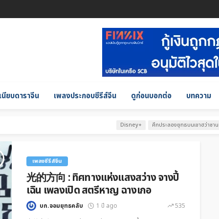
เนียบดาราจีน
เพลงประกอบซีรีส์จีน
ดูก่อนบอกต่อ
บทความ
Disney+
ศึกประลองยุทธบนเขาฮว่าซาน 
เพลงซีรีส์จีน
光的方向 : ทิศทางแห่งแสงสว่าง จางปี้
เฉิน เพลงเปิด สตรีหาญ ฉางเกอ
บก.จอมยุทธคลับ
1 ปี ago
535