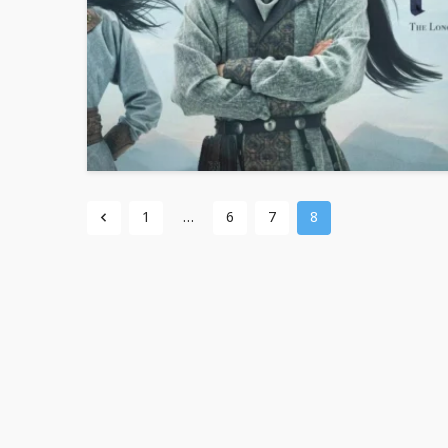
1
…
6
7
8