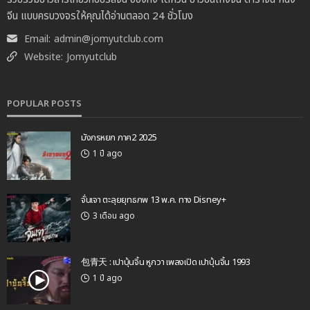
จีน แบบครบวงจรให้คุณได้อ่านตลอด 24 ชั่วโมง
Email:
admin@jomyutclub.com
Website:
Jomyutclub
POPULAR POSTS
มังกรหยก ภาค2 2025
1 ปี ago
จั่นเจา ตะลุยยุทธภพ 13 พ.ค. ทาง Disney+
3 เดือน ago
包青天 : เปาบุ้นจิ้น หูกวา เพลงเปิด เปาบุ้นจิ้น 1993
1 ปี ago