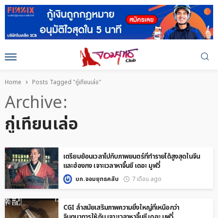
Home
Posts Tagged "กู่เทียนเล่อ"
Archive
กู่เทียนเล่อ
เตรียมย้อนเวลาไปกับภาพยนตร์ที่ทำรายได้สูงสุดในจีน
และฮ่องกง เจาะเวลาหาจิ๋นซี เดอะ มูฟวี่
บก.จอมยุทธคลับ
7 เดือน ago
CGI ล้ำสมัยเสริมภาพความยิ่งใหญ่ที่เหนือกว่า
จินตนาการให้กับ เจาะเวลาหาจิ๋นซี เดอะ มูฟวี่