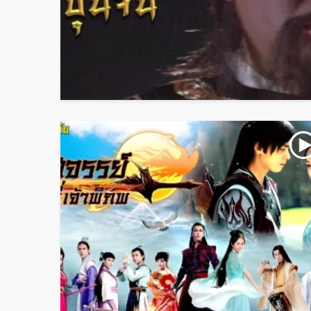
ทำเนียบดาราจีน
หยางจื่อ
บก.จอมยุทธคลับ
1 ปี ago