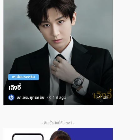
ทำเนียบดาราจีน
ทำเนียบดารา
เซียวจ้าน
หวังอี้ป๋อ
บก.จอมยุทธคลับ
1 ปี ago
685
บก.จอมย
- สินเชื่อมันนี่ทันเดอร์ -