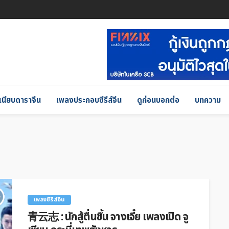
เนียบดาราจีน
เพลงประกอบซีรีส์จีน
ดูก่อนบอกต่อ
บทความ
เพลงซีรีส์จีน
青云志 : นักสู้ตื่นขึ้น จางเจี๋ย เพลงเปิด จู