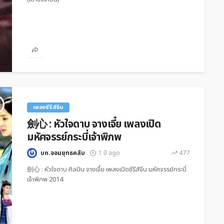
เพลงซีรีส์จีน
劍心 : หัวใจดาบ จางเจี๋ย เพลงเปิด
ทำเนียบดาราจีน
มหัศจรรย์กระบี่เจ้าพิภพ
เฉิงอี้
บก.จอมยุทธคลับ
1 ปี ago
477
566
บก.จอมยุทธคลับ
1 ปี ago
1.2k
劍心 : หัวใจดาบ ศิลปิน จางเจี๋ย เพลงเปิดซีรีส์จีน มหัศจรรย์กระบี่
เจ้าพิภพ 2014