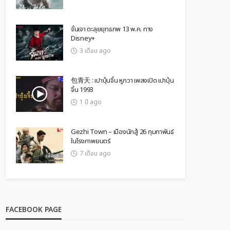
จั่นเจา ตะลุยยุทธภพ 13 พ.ค. ทาง
Disney+
3 เดือน ago
包青天 : เปาบุ้นจิ้น หูกวา เพลงเปิด เปาบุ้น
จิ้น 1993
1 ปี ago
Gezhi Town – เมืองนักสู้ 26 กุมภาพันธ์
ในโรงภาพยนตร์
7 เดือน ago
FACEBOOK PAGE