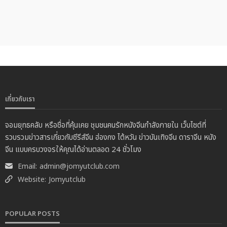
เกี่ยวกับเรา
จอมยุทธคลับ หรือชื่อที่คุ้นเคย ชุมชนคนรักหนังจีนกำลังภายใน เว็บไซต์ที่
รวบรวมข่าวสารเกี่ยวกับซีรีส์จีน ฮ่องกง ไต้หวัน ข่าวบันเทิงจีน ดาราจีน หนัง
จีน แบบครบวงจรให้คุณได้อ่านตลอด 24 ชั่วโมง
Email:
admin@jomyutclub.com
Website:
Jomyutclub
POPULAR POSTS