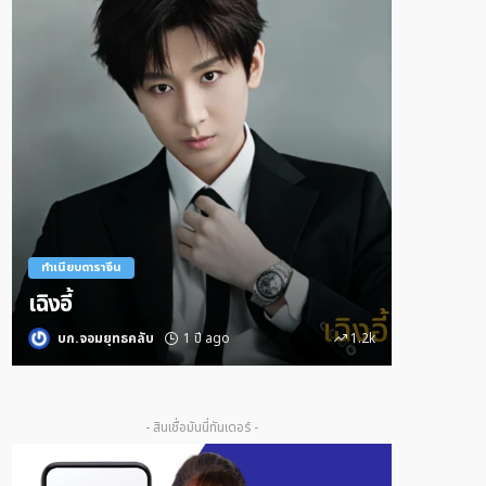
ทำเนียบดาราจีน
ทำเนียบดารา
เซียวจ้าน
หวังอี้ป๋อ
บก.จอมยุทธคลับ
1 ปี ago
688
บก.จอมย
- สินเชื่อมันนี่ทันเดอร์ -