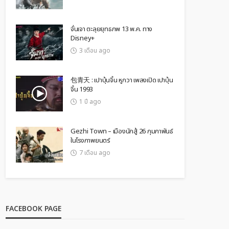
จั่นเจา ตะลุยยุทธภพ 13 พ.ค. ทาง
Disney+
3 เดือน ago
包青天 : เปาบุ้นจิ้น หูกวา เพลงเปิด เปาบุ้น
จิ้น 1993
1 ปี ago
Gezhi Town – เมืองนักสู้ 26 กุมภาพันธ์
ในโรงภาพยนตร์
7 เดือน ago
FACEBOOK PAGE