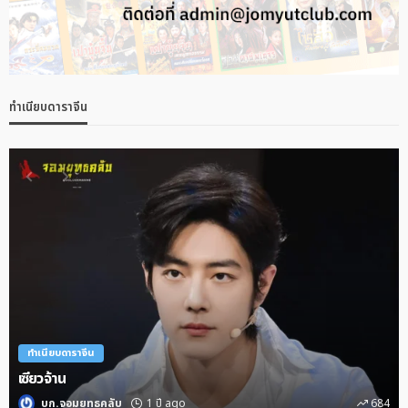
ทำเนียบดาราจีน
ทำเนียบดาราจีน
เซียวจ้าน
บก.จอมยุทธคลับ
1 ปี ago
684